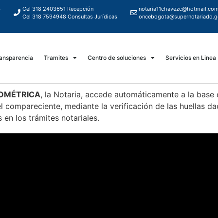
4
Cel 318 2403651 Recepción
notaria11chavezc@hotmail.co
5
Cel 318 7594948 Consultas Jurídicas
oncebogota@supernotariado.g
ansparencia
Tramites
Centro de soluciones
Servicios en Linea
IOMÉTRICA
, la Notaria, accede automáticamente a la base 
l compareciente, mediante la verificación de las huellas da
 en los trámites notariales.