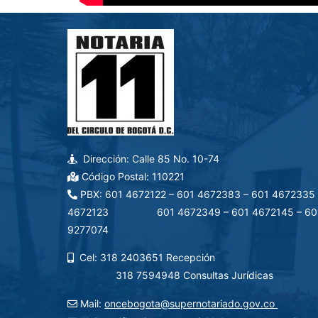
Dirección: Calle 85 No. 10-74
Código Postal: 110221
PBX: 601 4672122 – 601 4672383 – 601 4672335 
4672123 601 4672349 – 601 4672145 – 60
9277074
Cel: 318 2403651 Recep
318 7594948 Consultas Jurídicas
Mail:
oncebogota@supernotariado.gov.co