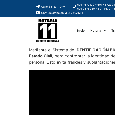
601 4672122 - 601 467239
Calle 85 No. 10-74
601 2576230 - 601 467214
Chat de atencion: 318 2403651
Inicio
Notaria
Tr
Mediante el Sistema de
IDENTIFICACIÓN B
Estado Civil,
para confrontar la identidad de
persona. Esto evita fraudes y suplantaciones