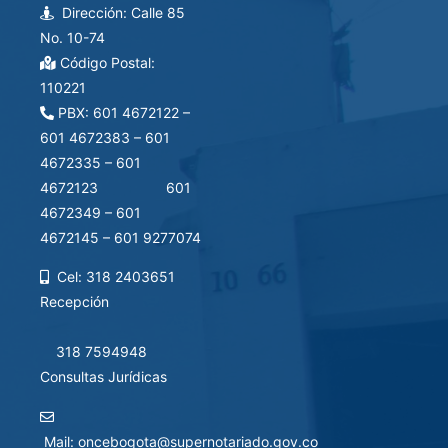
Dirección: Calle 85
No. 10-74
Código Postal:
110221
PBX: 601 4672122 –
601 4672383 – 601
4672335 – 601
4672123 601
4672349 – 601
4672145 – 601 9277074
Cel: 318 2403651
Recepción
318 7594948
Consultas Jurídicas
Mail:
oncebogota@supernotariado.gov.co