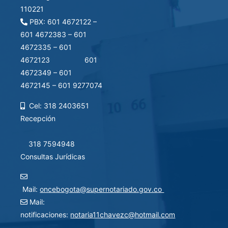
110221
PBX: 601 4672122 –
601 4672383 – 601
4672335 – 601
4672123 601
4672349 – 601
4672145 – 601 9277074
Cel: 318 2403651
Recepción
318 7594948
Consultas Jurídicas
Mail:
oncebogota@supernotariado.gov.co
Mail:
notificaciones:
notaria11chavezc@hotmail.com