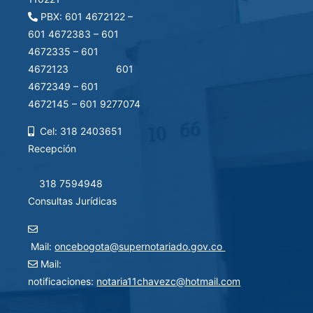
PBX: 601 4672122 –
601 4672383 – 601
4672335 – 601
4672123 601
4672349 – 601
4672145 – 601 9277074
Cel: 318 2403651
Recepción
318 7594948
Consultas Jurídicas
Mail:
oncebogota@supernotariado.gov.co
Mail:
notificaciones:
notaria11chavezc@hotmail.com