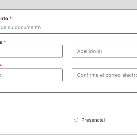
ento
*
os
*
*
Presencial