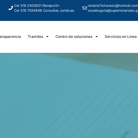
4
Cel 318 2403651 Recepción
notaria11chavezc@hotmail.co
5
Cel 318 7594948 Consultas Jurídicas
oncebogota@supernotariado.g
ansparencia
Tramites
Centro de soluciones
Servicios en Linea