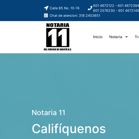
601 4672122 - 601 467239
Calle 85 No. 10-74
601 2576230 - 601 467214
Chat de atencion: 318 2403651
Inicio
Notaria
Tr
Notaria 11
Califíquenos