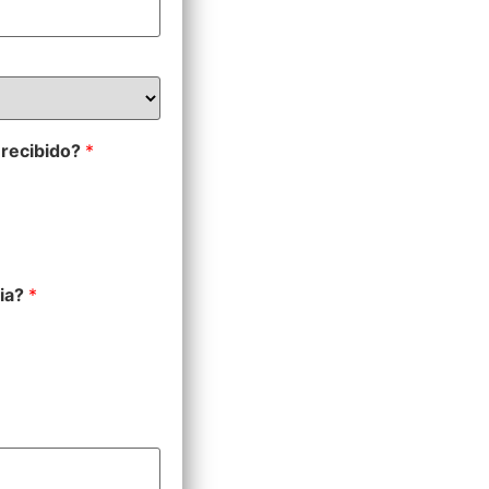
 recibido?
*
ria?
*