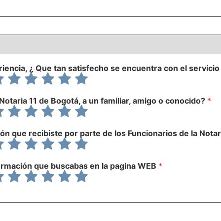
iencia, ¿ Que tan satisfecho se encuentra con el servicio
lora
Valora
Valora
Valora
Valora
Valora
6
7
8
9
10
bre
sobre
sobre
sobre
sobre
sobre
10
10
10
10
10
otaria 11 de Bogotá, a un familiar, amigo o conocido?
*
lora
Valora
Valora
Valora
Valora
Valora
6
7
8
9
10
bre
sobre
sobre
sobre
sobre
sobre
10
10
10
10
10
ón que recibiste por parte de los Funcionarios de la Nota
lora
Valora
Valora
Valora
Valora
Valora
6
7
8
9
10
bre
sobre
sobre
sobre
sobre
sobre
10
10
10
10
10
formación que buscabas en la pagina WEB
*
lora
Valora
Valora
Valora
Valora
Valora
6
7
8
9
10
bre
sobre
sobre
sobre
sobre
sobre
10
10
10
10
10